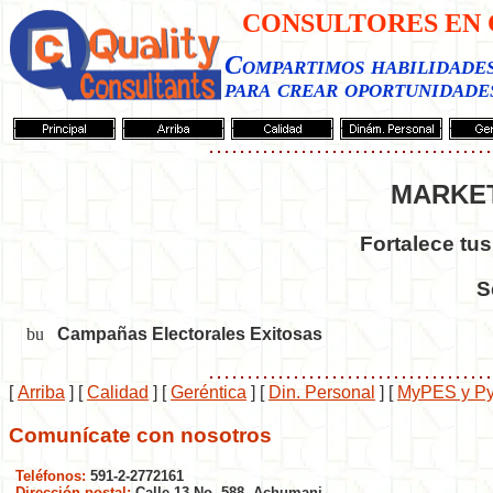
CONSULTORES EN 
Compartimos habilidade
para crear oportunidade
MARKET
Fortalece tus
S
Campañas Electorales Exitosas
[
Arriba
]
[
Calidad
]
[
Geréntica
]
[
Din. Personal
]
[
MyPES y P
Comunícate con nosotros
Teléfonos:
591-2-2772161
Dirección postal:
Calle 13 No. 588, Achumani,